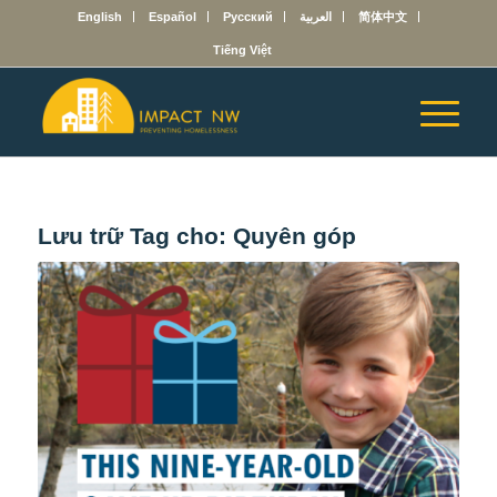
English
Español
Русский
العربية
简体中文
Tiếng Việt
Lưu trữ Tag cho:
Quyên góp