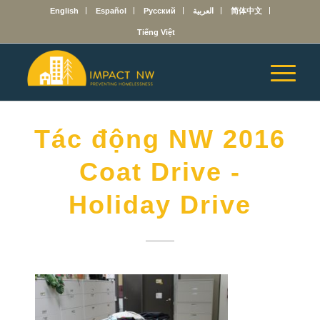
English
Español
Русский
العربية
简体中文
Tiếng Việt
Tác động NW 2016
Coat Drive -
Holiday Drive