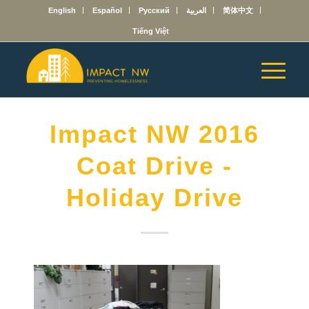
English
Español
Русский
العربية
简体中文
Tiếng Việt
Impact NW 2016
Coat Drive -
Holiday Drive