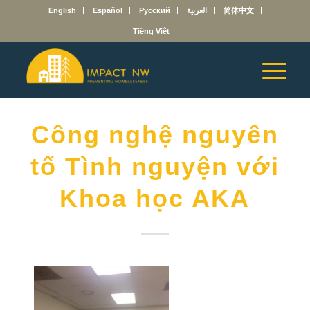
English
Español
Русский
العربية
简体中文
Tiếng Việt
Công nghệ nguyên
tố Tình nguyện với
Khoa học AKA