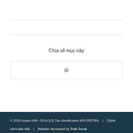
Chia sẻ mục này
© 2026 Impact NW - 501(c)(3) Tax Identification #93-0557964 |
Chính
sách bảo mật
| Website developed by
Build Social