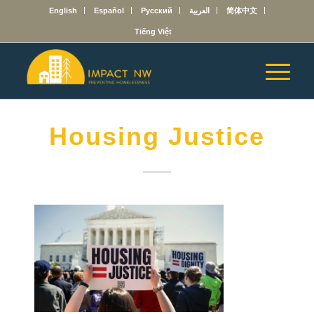
English
Español
Русский
العربية
简体中文
Tiếng Việt
Housing Justice