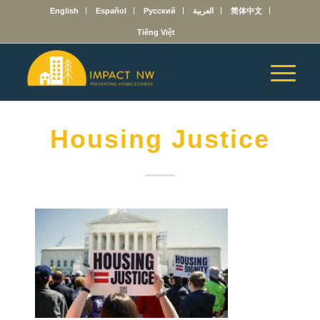
English
Español
Русский
العربية
简体中文
Tiếng Việt
Housing Justice