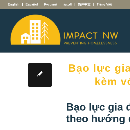
English
Español
Русский
العربية
简体中文
Tiếng Việt
Bạo lực gi
kèm v
Bạo lực gia
theo hướng 