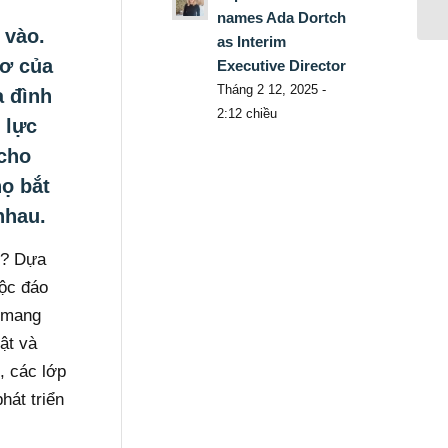
names Ada Dortch
 vào.
as Interim
hơ của
Executive Director
Tháng 2 12, 2025 -
a đình
2:12 chiều
 lực
 cho
họ bắt
nhau.
o? Dựa
độc đáo
ợ mang
ật và
n, các lớp
hát triển