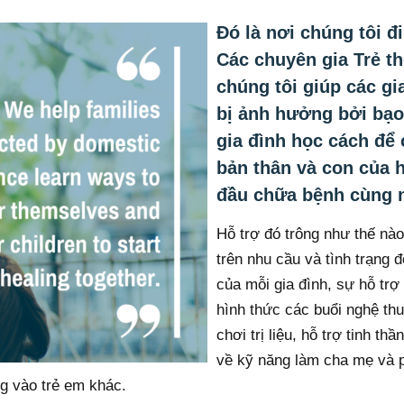
Đó là nơi chúng tôi đi
Các chuyên gia Trẻ t
chúng tôi giúp các gi
bị ảnh hưởng bởi bạo
gia đình học cách để
bản thân và con của 
đầu chữa bệnh cùng 
Hỗ trợ đó trông như thế nà
trên nhu cầu và tình trạng 
của mỗi gia đình, sự hỗ tr
hình thức các buổi nghệ thu
chơi trị liệu, hỗ trợ tinh thầ
về kỹ năng làm cha mẹ và p
ng vào trẻ em khác.