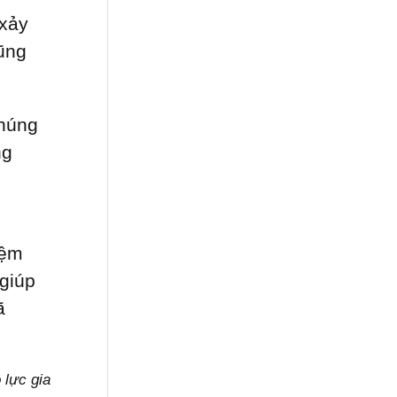
 xảy
cũng
chúng
ng
iệm
 giúp
ã
 lực gia