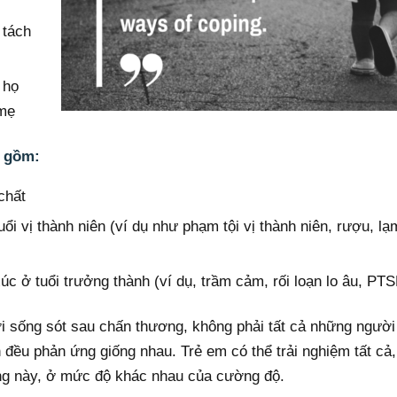
 tách
 họ
 mẹ
o gồm:
chất
ổi vị thành niên (ví dụ như phạm tội vị thành niên, rượu, l
 ở tuổi trưởng thành (ví dụ, trầm cảm, rối loạn lo âu, PT
i sống sót sau chấn thương, không phải tất cả những người
 đều phản ứng giống nhau. Trẻ em có thể trải nghiệm tất cả,
ng này, ở mức độ khác nhau của cường độ.