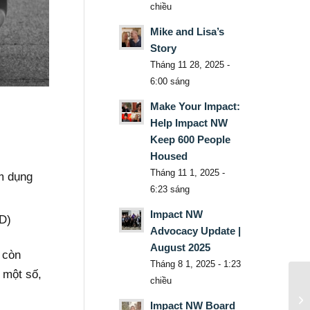
chiều
Mike and Lisa’s
Story
Tháng 11 28, 2025 -
6:00 sáng
Make Your Impact:
Help Impact NW
Keep 600 People
Housed
Tháng 11 1, 2025 -
ạm dụng
6:23 sáng
Impact NW
SD)
Advocacy Update |
August 2025
 còn
Tháng 8 1, 2025 - 1:23
 một số,
chiều
Impact NW Board