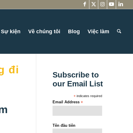
Sự kiện
Về chúng tôi
Blog
Việc làm
g đi
Subscribe to
our Email List
*
indicates required
Email Address
*
èm
Tên đầu tiên