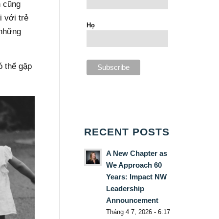
h cũng
 với trẻ
Họ
 những
ó thể gặp
RECENT POSTS
A New Chapter as
We Approach 60
Years: Impact NW
Leadership
Announcement
Tháng 4 7, 2026 - 6:17