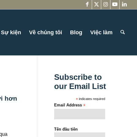
Sự kiện
Về chúng tôi
Blog
Việc làm
Subscribe to
our Email List
ời hơn
*
indicates required
Email Address
*
Tên đầu tiên
 qua