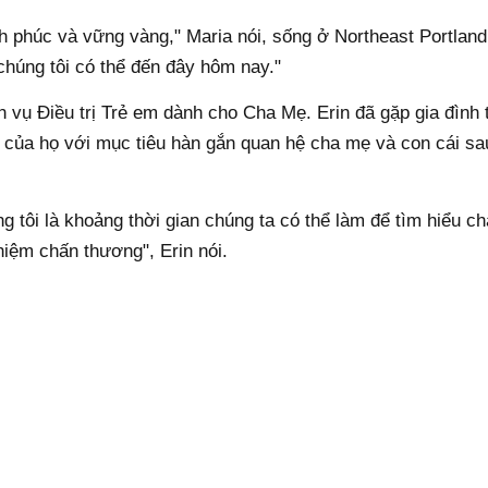
ạnh phúc và vững vàng," Maria nói, sống ở Northeast Portland
 chúng tôi có thể đến đây hôm nay."
 vụ Điều trị Trẻ em dành cho Cha Mẹ. Erin đã gặp gia đình
của họ với mục tiêu hàn gắn quan hệ cha mẹ và con cái sau
g tôi là khoảng thời gian chúng ta có thể làm để tìm hiểu c
hiệm chấn thương", Erin nói.