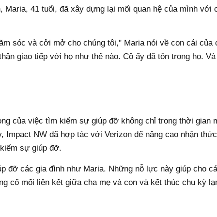
, Maria, 41 tuổi, đã xây dựng lại mối quan hệ của mình với 
m sóc và cởi mở cho chúng tôi," Maria nói về con cái của 
thận giao tiếp với họ như thế nào. Cô ấy đã tôn trọng họ. Và 
g của việc tìm kiếm sự giúp đỡ không chỉ trong thời gian 
ày, Impact NW đã hợp tác với Verizon để nâng cao nhận thứ
 kiếm sự giúp đỡ.
úp đỡ các gia đình như Maria. Những nỗ lực này giúp cho cá
ủng cố mối liên kết giữa cha mẹ và con và kết thúc chu kỳ l