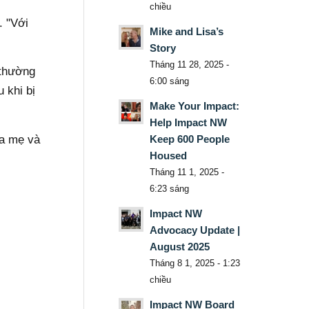
chiều
. "Với
Mike and Lisa’s
Story
Tháng 11 28, 2025 -
 thường
6:00 sáng
 khi bị
Make Your Impact:
Help Impact NW
ha mẹ và
Keep 600 People
Housed
Tháng 11 1, 2025 -
6:23 sáng
Impact NW
Advocacy Update |
August 2025
Tháng 8 1, 2025 - 1:23
chiều
Impact NW Board