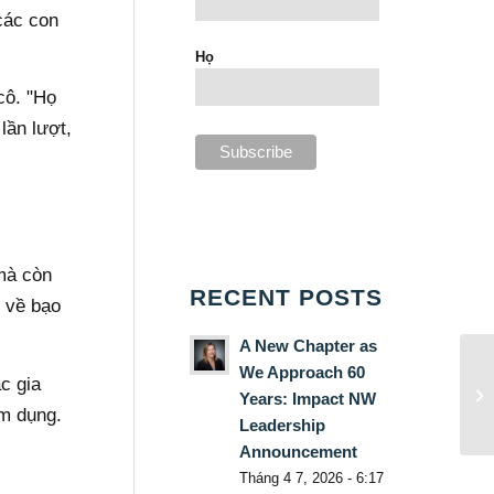
các con
Họ
cô. "Họ
lần lượt,
mà còn
RECENT POSTS
c về bạo
A New Chapter as
We Approach 60
c gia
Years: Impact NW
ạm dụng.
Leadership
Announcement
Tháng 4 7, 2026 - 6:17