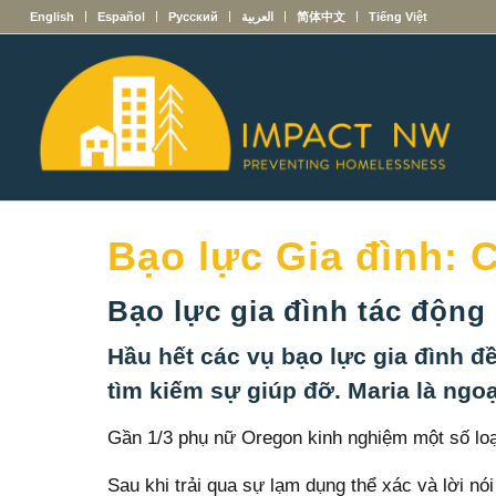
English
Español
Русский
العربية
简体中文
Tiếng Việt
Bạo lực Gia đình: 
Bạo lực gia đình tác động 
Hầu hết các vụ bạo lực gia đình 
tìm kiếm sự giúp đỡ. Maria là ngoại
Gần 1/3 phụ nữ Oregon kinh nghiệm một số loại
Sau khi trải qua sự lạm dụng thể xác và lời nó