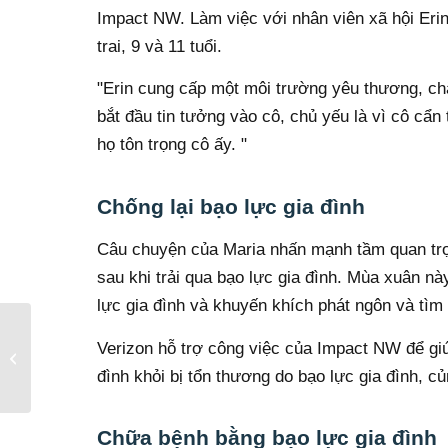
Impact NW. Làm việc với nhân viên xã hội Erin
trai, 9 và 11 tuổi.
"Erin cung cấp một môi trường yêu thương, chă
bắt đầu tin tưởng vào cô, chủ yếu là vì cô cẩn 
họ tôn trọng cô ấy. "
Chống lại bạo lực gia đình
Câu chuyện của Maria nhấn mạnh tầm quan trọn
sau khi trải qua bạo lực gia đình. Mùa xuân n
lực gia đình và khuyến khích phát ngôn và tìm
Lập biểu đồ đường đi
Verizon hỗ trợ công việc của Impact NW để gi
mới cho ảnh hưởng
đình khỏi bị tổn thương do bạo lực gia đình, c
NW
Chữa bệnh bằng bạo lực gia đình