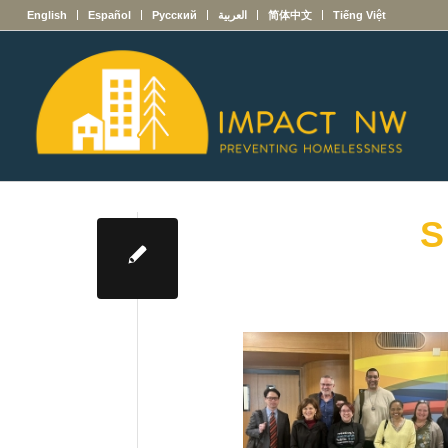
English
Español
Русский
العربية
简体中文
Tiếng Việt
S