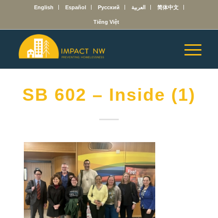
English
Español
Русский
العربية
简体中文
Tiếng Việt
SB 602 – Inside (1)