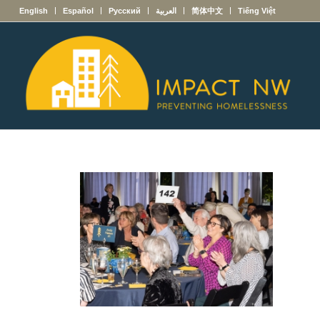
English
Español
Русский
العربية
简体中文
Tiếng Việt