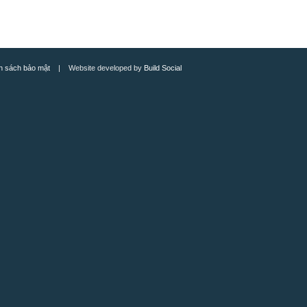
h sách bảo mật
| Website developed by
Build Social