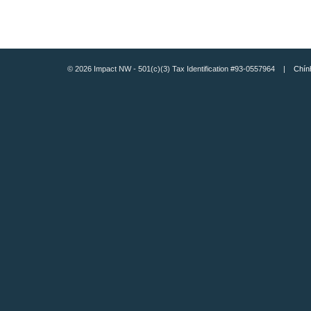
© 2026 Impact NW - 501(c)(3) Tax Identification #93-0557964 |
Chín