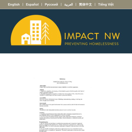
English
Español
Русский
العربية
简体中文
Tiếng Việt