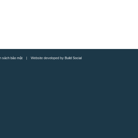
h sách bảo mật
| Website developed by
Build Social