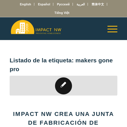
English
Español
Русский
العربية
简体中文
Tiếng Việt
Listado de la etiqueta:
makers gone
pro
IMPACT NW CREA UNA JUNTA
DE FABRICACIÓN DE