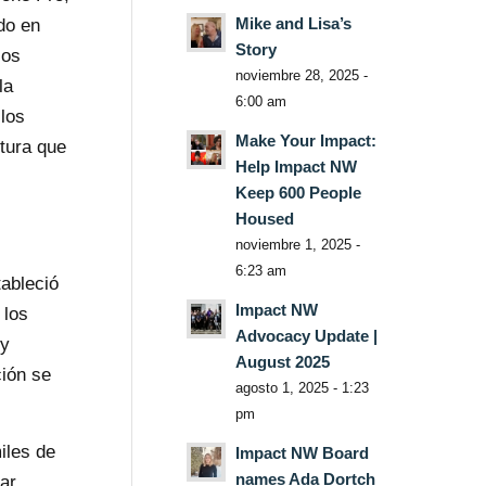
Mike and Lisa’s
do en
Story
los
noviembre 28, 2025 -
la
6:00 am
 los
Make Your Impact:
tura que
Help Impact NW
Keep 600 People
Housed
noviembre 1, 2025 -
6:23 am
ableció
Impact NW
 los
Advocacy Update |
 y
August 2025
ción se
agosto 1, 2025 - 1:23
pm
iles de
Impact NW Board
names Ada Dortch
lar