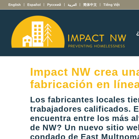
English
Español
Русский
العربية
简体中文
Tiếng Việt
Impact NW crea una
fabricación en líne
Los fabricantes locales ti
trabajadores calificados. 
encuentra entre los más al
de NW? Un nuevo sitio web
condado de East Multnoma