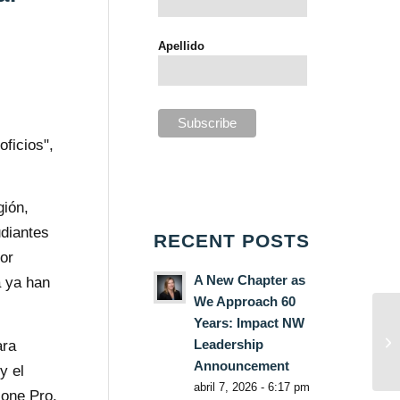
Apellido
ficios",
gión,
udiantes
RECENT POSTS
or
A New Chapter as
a ya han
We Approach 60
Years: Impact NW
Leadership
ara
Announcement
y el
abril 7, 2026 - 6:17 pm
one Pro,