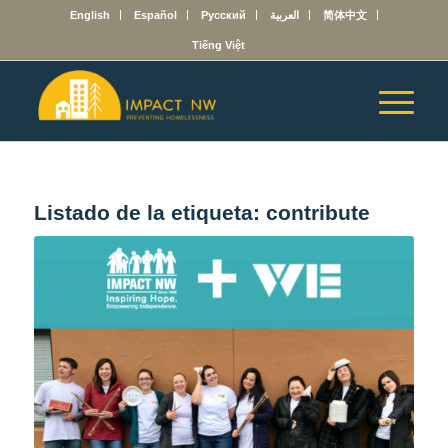
English
Español
Русский
العربية
简体中文
Tiếng Việt
Listado de la etiqueta:
contribute