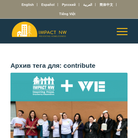
English
Español
Русский
العربية
简体中文
Tiếng Việt
Архив тега для:
contribute