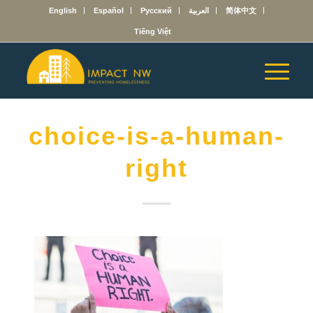
English
Español
Русский
العربية
简体中文
Tiếng Việt
choice-is-a-human-
right