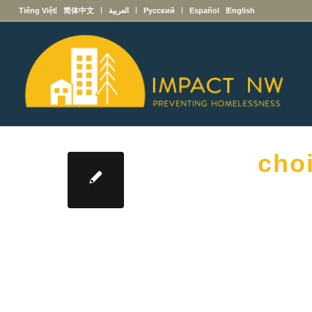
English
Español
Русский
العربية
简体中文
Tiếng Việt
cho