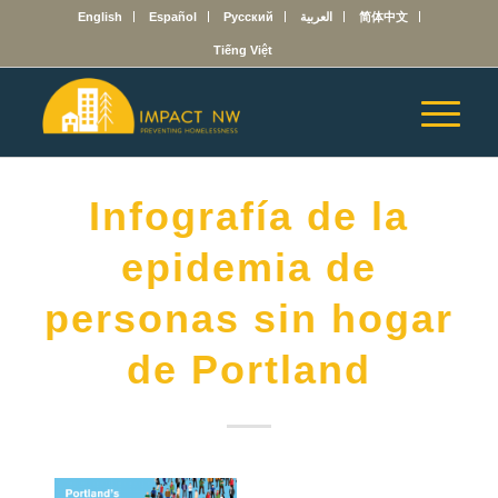
English
Español
Русский
العربية
简体中文
Tiếng Việt
Infografía de la
epidemia de
personas sin hogar
de Portland