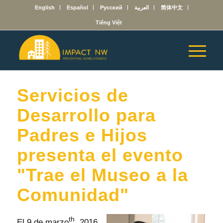
English
Español
Русский
العربية
简体中文
Tiếng Việt
Servicios de
Desarrollo para
Padres e Hijos
presenta el evento
"Trae el Museo a la
Comunidad"
th
El 9 de marzo
, 2016,