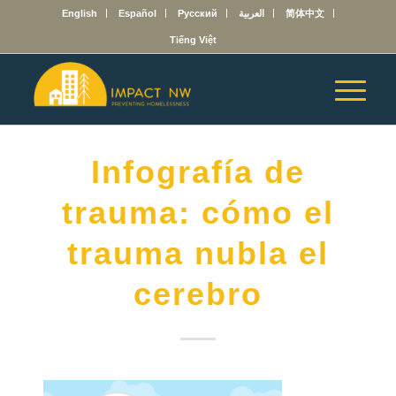
English
Español
Русский
العربية
简体中文
Tiếng Việt
Infografía de
trauma: cómo el
trauma nubla el
cerebro