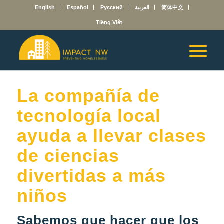
English
Español
Русский
العربية
简体中文
Tiếng Việt
La compañía de
tecnología local
ayuda a llevar clases
de ciencias
divertidas a más
niños
Sabemos que hacer que los