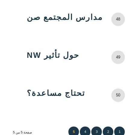
مدارس المجتمع صن
48
حول تأثير NW
49
تحتاج مساعدة؟
50
5
4
3
2
1
صفحة 5 من 5