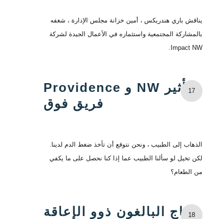
يناقش باري هندريكس ، أمين خزانة مجلس الإدارة ، شغفه
بالمشاركة المجتمعية واستثماره في الأعمال الجيدة لشركة
Impact NW.
تأثير NW و Providence
17
فريق فوق
الذهاب إلى الطبيب ، ونحن نتوقع أن تأخذ ضغط الدم لدينا.
لكن تخيل لو سألنا الطبيب عما إذا كنا نحصل على ما يكفي
من الطعام؟
يحتاج البالغون ذوو الإعاقة
18