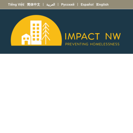
English
Español
Русский
العربية
简体中文
Tiếng Việt