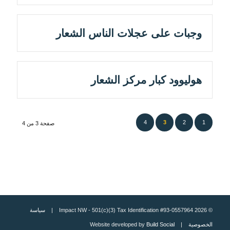
وجبات على عجلات الناس الشعار
هوليوود كبار مركز الشعار
4
3
2
1
صفحة 3 من 4
© 2026 Impact NW - 501(c)(3) Tax Identification #93-0557964 |
سياسة
الخصوصية
| Website developed by
Build Social