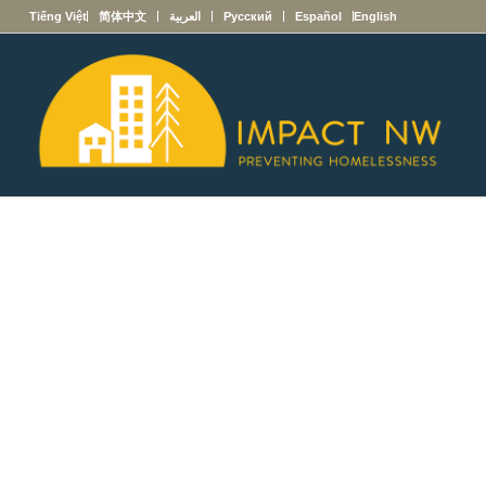
English
Español
Русский
العربية
简体中文
Tiếng Việt