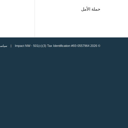
حملة الأمل
© 2026 Impact NW - 501(c)(3) Tax Identification #93-0557964 |
سياسة