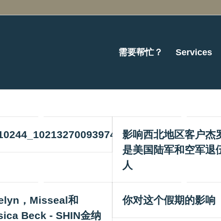
需要帮忙？
Services
10244_10213270093974553_2806624907735
影响西北地区客户杰
是美国陆军和空军退
人
elyn，Misseal和
你对这个假期的影响
sica Beck - SHIN金纳