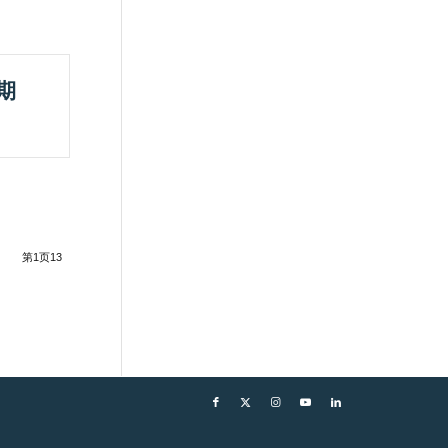
期
第1页13