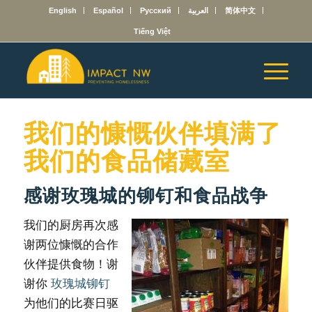
English
Español
Русский
العربية
简体中文
Tiếng Việt
我们的慷慨伙伴填满了​​
我们的食品储藏室
感谢玫瑰城的铆钉和食品战争
我们的厨房再次感
谢两位慷慨的合作
伙伴提供食物！谢
谢你
玫瑰城铆钉
为他们的比赛日驱