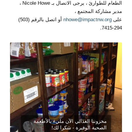
الطعام للطوارئ ، يرجى الاتصال بـ Nicole Howe ،
مدير مشاركة المجتمع ،
على
nhowe@impactnw.org
أو اتصل بالرقم (503)
294-7415.
مخزوننا الغذائي الآن مليء بالأطعمة
الصحية الوفيرة - شكرا لك!