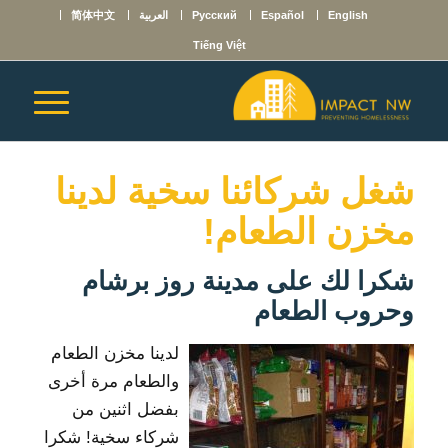
English
Español
Русский
العربية
简体中文
Tiếng Việt
شغل شركائنا سخية لدينا
مخزن الطعام!
شكرا لك على مدينة روز برشام
وحروب الطعام
لدينا مخزن الطعام
والطعام مرة أخرى
بفضل اثنين من
شركاء سخية! شكرا