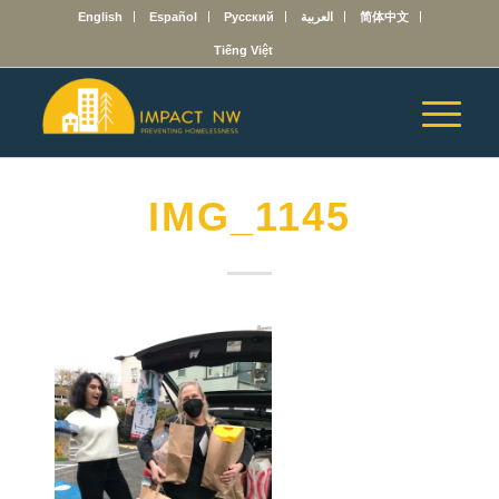
English
Español
Русский
العربية
简体中文
Tiếng Việt
IMG_1145