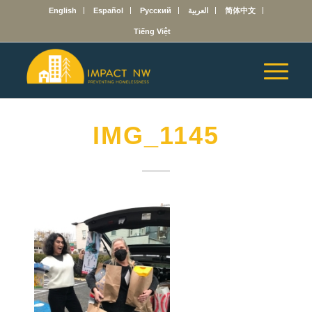
English
Español
Русский
العربية
简体中文
Tiếng Việt
IMG_1145