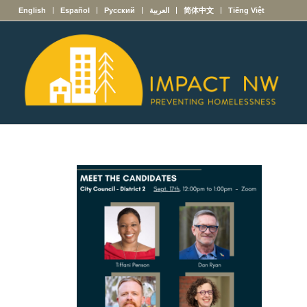
English
Español
Русский
العربية
简体中文
Tiếng Việt