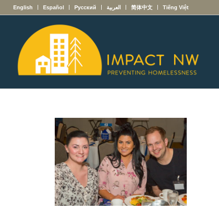
English
Español
Русский
العربية
简体中文
Tiếng Việt