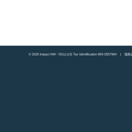
© 2026 Impact NW - 501(c)(3) Tax Identification #93-0557964 |
隐私