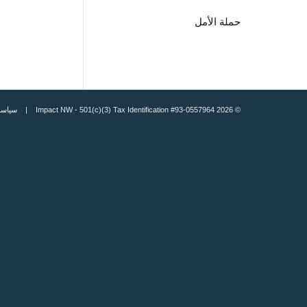
حملة الأمل
© 2026 Impact NW - 501(c)(3) Tax Identification #93-0557964 |
سياسة