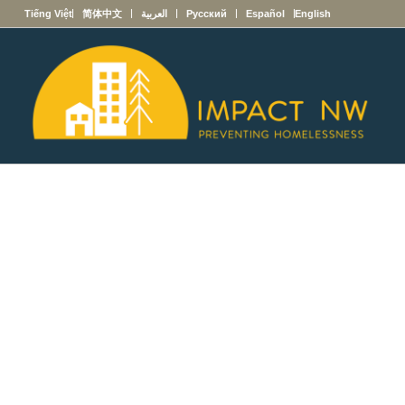
English
Español
Русский
العربية
简体中文
Tiếng Việt