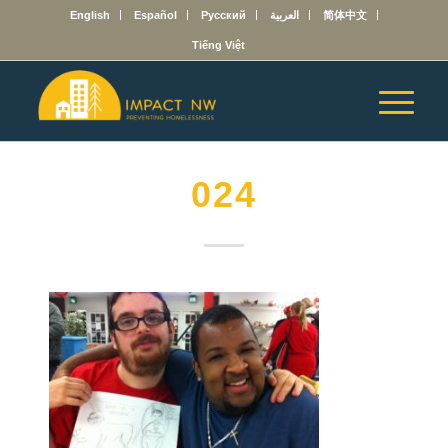
English
Español
Русский
العربية
简体中文
Tiếng Việt
024