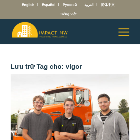
English
Español
Русский
العربية
简体中文
Tiếng Việt
Lưu trữ Tag cho:
vigor