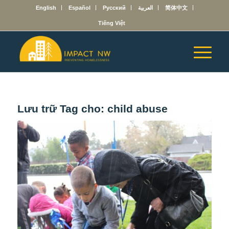
English
Español
Русский
العربية
简体中文
Tiếng Việt
Lưu trữ Tag cho:
child abuse