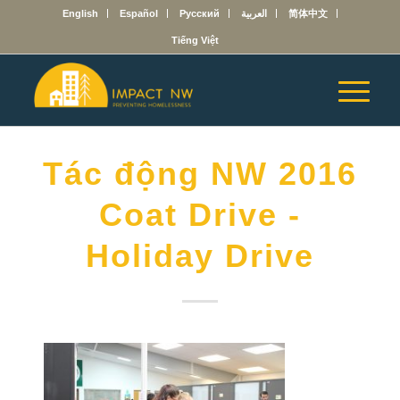
English
Español
Русский
العربية
简体中文
Tiếng Việt
Tác động NW 2016
Coat Drive -
Holiday Drive