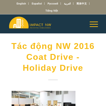
English
Español
Русский
العربية
简体中文
Tiếng Việt
Tác động NW 2016
Coat Drive -
Holiday Drive