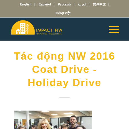
English
Español
Русский
العربية
简体中文
Tiếng Việt
Tác động NW 2016
Coat Drive -
Holiday Drive