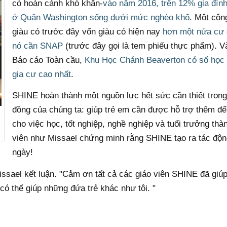
có hoàn cảnh khó khăn-
vào năm 2016, trên 12% gia đìn
ở Quận Washington sống dưới mức nghèo khổ
. Một cộn
giàu có trước đây vốn giàu có hiện nay
hơn một nửa cư 
nó cần SNAP
(trước đây gọi là tem phiếu thực phẩm). V
Báo cáo Toàn cầu,
Khu Học Chánh Beaverton có số học 
gia cư cao nhất
.
SHINE hoàn thành một nguồn lực hết sức cần thiết tron
đồng của chúng ta: giúp trẻ em cần được hỗ trợ thêm để
cho việc học, tốt nghiệp, nghề nghiệp và tuổi trưởng thà
viên như Missael chứng minh rằng SHINE tạo ra tác độ
ngày!
issael kết luận. "Cảm ơn tất cả các giáo viên SHINE đã giúp 
có thể giúp những đứa trẻ khác như tôi. "