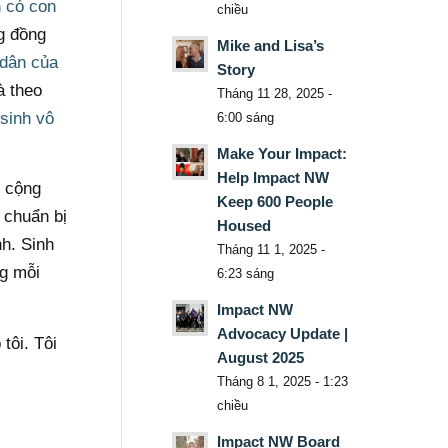
h có con
chiều
g đồng
Mike and Lisa’s
dân của
Story
à theo
Tháng 11 28, 2025 -
sinh vô
6:00 sáng
Make Your Impact:
Help Impact NW
g cộng
Keep 600 People
 chuẩn bị
Housed
nh. Sinh
Tháng 11 1, 2025 -
ng mỗi
6:23 sáng
Impact NW
Advocacy Update |
tôi. Tôi
August 2025
Tháng 8 1, 2025 - 1:23
chiều
Impact NW Board