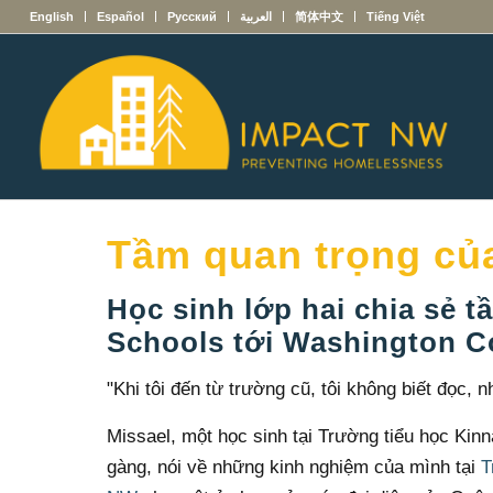
English
Español
Русский
العربية
简体中文
Tiếng Việt
Tầm quan trọng củ
Học sinh lớp hai chia sẻ
Schools tới Washington C
"Khi tôi đến từ trường cũ, tôi không biết đọc, 
Missael, một học sinh tại Trường tiểu học Kin
gàng, nói về những kinh nghiệm của mình tại
T