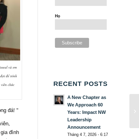
Họ
isseal và em
đợi để trình
RECENT POSTS
 viên chức
A New Chapter as
We Approach 60
ng đá! "
Years: Impact NW
Leadership
viên,
Announcement
gia đình
Tháng 4 7, 2026 - 6:17