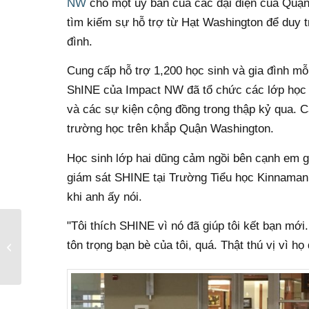
NW
cho một ủy ban của các đại diện của Quậ
tìm kiếm sự hỗ trợ từ Hạt Washington để duy tr
đình.
Cung cấp hỗ trợ 1,200 học sinh và gia đình m
ShINE của Impact NW đã tổ chức các lớp học n
và các sự kiện cộng đồng trong thập kỷ qua. 
trường học trên khắp Quận Washington.
Học sinh lớp hai dũng cảm ngồi bên cạnh em gá
giám sát SHINE tại Trường Tiểu học Kinnaman
khi anh ấy nói.
"Tôi thích SHINE vì nó đã giúp tôi kết bạn mới
Tác động của bạn vào
tôn trọng bạn bè của tôi, quá. Thật thú vị vì 
Mùa lễ (2017 Holiday
Recap)