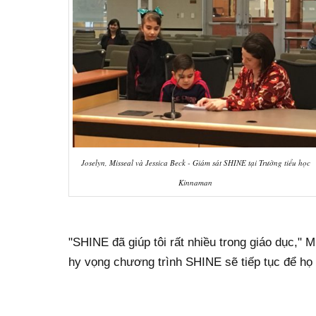
Joselyn, Misseal và Jessica Beck - Giám sát SHINE tại Trường tiểu học
Kinnaman
"SHINE đã giúp tôi rất nhiều trong giáo dục," M
hy vọng chương trình SHINE sẽ tiếp tục để họ 