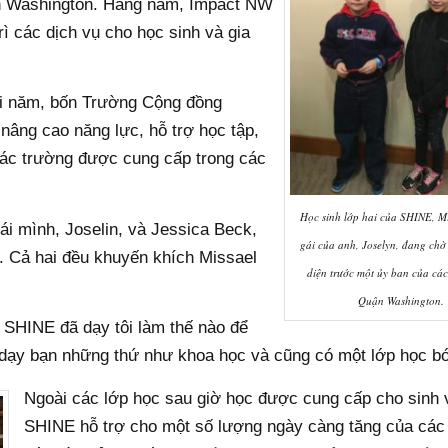
n Washington. Hàng năm, Impact NW
ì các dịch vụ cho học sinh và gia
ỗi năm, bốn Trường Cộng đồng
âng cao năng lực, hỗ trợ học tập,
Các trường được cung cấp trong các
Học sinh lớp hai của SHINE, M
i mình, Joselin, và Jessica Beck,
gái của anh, Joselyn, đang chờ 
. Cả hai đều khuyến khích Missael
diện trước một ủy ban của các
Quận Washington.
. SHINE đã dạy tôi làm thế nào để
họ dạy bạn những thứ như khoa học và cũng có một lớp học bó
Ngoài các lớp học sau giờ học được cung cấp cho sinh 
SHINE hỗ trợ cho một số lượng ngày càng tăng của các 