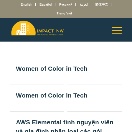
English
Español
Русский
العربية
简体中文
Tiếng Việt
Women of Color in Tech
Women of Color in Tech
AWS Elemental tình nguyện viên
và gia đình phân loại các gói