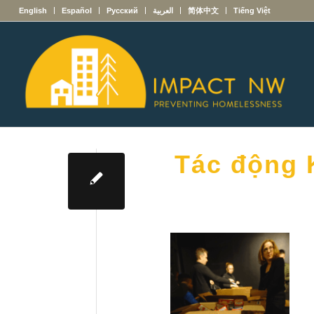
English
Español
Русский
العربية
简体中文
Tiếng Việt
Tác động K