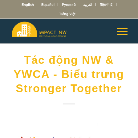
English
Español
Русский
العربية
简体中文
Tiếng Việt
Tác động NW &
YWCA - Biểu trưng
Stronger Together