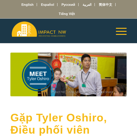
English
Español
Русский
العربية
简体中文
Tiếng Việt
Gặp Tyler Oshiro,
Điều phối viên