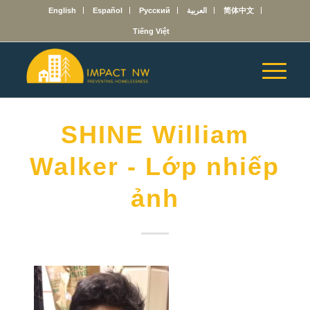
English
Español
Русский
العربية
简体中文
Tiếng Việt
SHINE William
Walker - Lớp nhiếp
ảnh