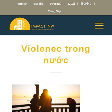
English
Español
Русский
العربية
简体中文
Tiếng Việt
Violenec trong
nước