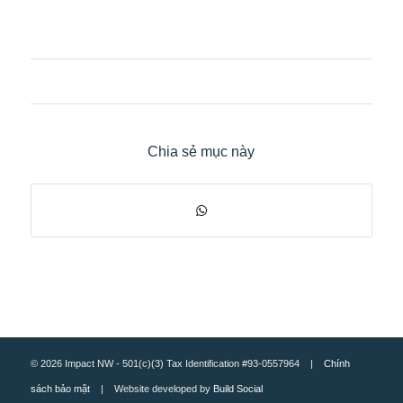
Chia sẻ mục này
© 2026 Impact NW - 501(c)(3) Tax Identification #93-0557964 |
Chính
sách bảo mật
| Website developed by
Build Social