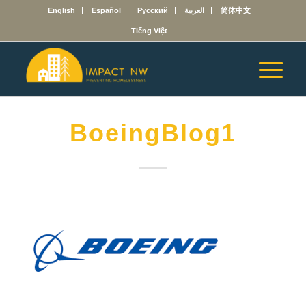
English
Español
Русский
العربية
简体中文
Tiếng Việt
BoeingBlog1