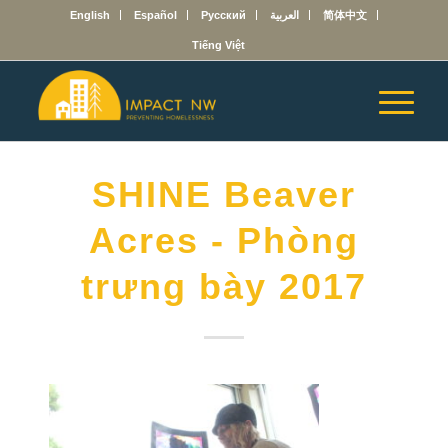
English
Español
Русский
العربية
简体中文
Tiếng Việt
SHINE Beaver
Acres - Phòng
trưng bày 2017